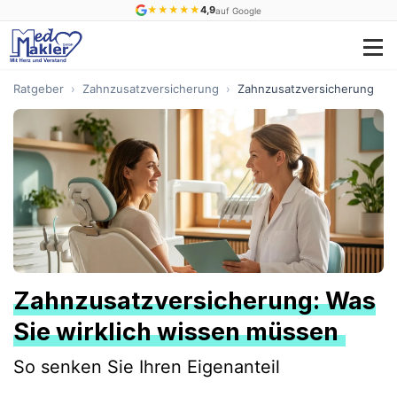
★
★
★
★
★
4,9
auf Google
Ratgeber
›
Zahnzusatzversicherung
›
Zahnzusatzversicherung
Zahnzusatzversicherung: Was
Sie wirklich wissen müssen
So senken Sie Ihren Eigenanteil