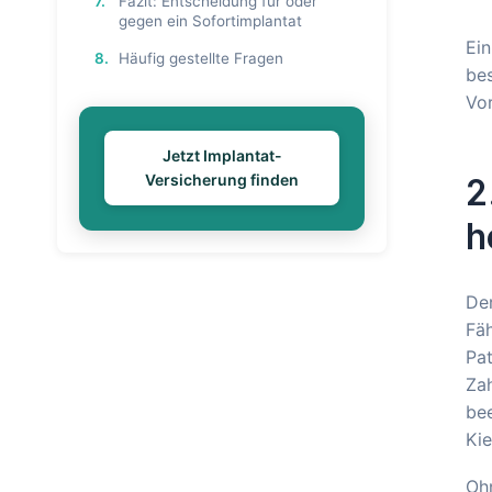
7.
Fazit: Entscheidung für oder
gegen ein Sofortimplantat
Ein
8.
Häufig gestellte Fragen
bes
Vor
Jetzt Implantat-
Versicherung finden
2
h
Der
Fäh
Pat
Za
bee
Ki
Ohn