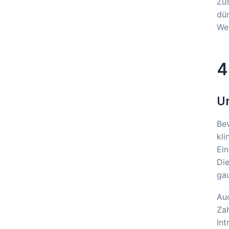
Zus
dü
Wen
4
Un
Bev
kli
Ei
Die
ga
Auc
Zah
Int