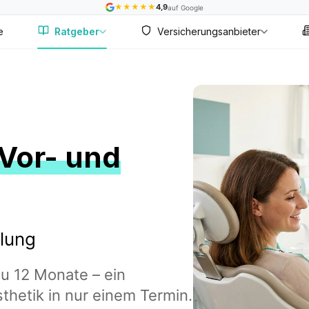
★
★
★
★
★
4,9
auf Google
e
Ratgeber
Versicherungsanbieter
Vor- und
ilung
u 12 Monate – ein
sthetik in nur einem Termin.