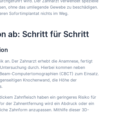
durchgeführt wird. Der Zahnarzt verwendet spezielle
ösen, ohne das umliegende Gewebe zu beschädigen.
heren Sofortimplantat nichts im Weg.
n ab: Schritt für Schritt
ion
tik an. Der Zahnarzt erhebt die Anamnese, fertigt
he Untersuchung durch. Hierbei kommen neben
-Beam-Computertomographien (CBCT) zum Einsatz.
wangenseitigen Knochenwand, die Höhe der
s.
ickem Zahnfleisch haben ein geringeres Risiko für
Vor der Zahnentfernung wird ein Abdruck oder ein
rliche Zahnform anzupassen. Mithilfe dieser 3D-