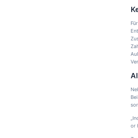
Ke
Für
Ent
Zus
Zah
Au
Ver
A
Neb
Bei
sor
„In
or 