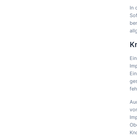
In 
Sof
be
all
Kn
Ein
Imp
Ein
ges
feh
Auc
von
Imp
Obe
Kn