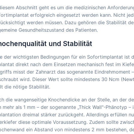
diesem Abschnitt geht es um die medizinischen Anforderunge
ortimplantat erfolgreich eingesetzt werden kann. Nicht je
rücksichtigt werden müssen. Dazu gehören die Stabilität 
gemeine Gesundheitszustand des Patienten.
ochenqualität und Stabilität
e der wichtigsten Bedingungen für ein Sofortimplantat ist d
lantat direkt nach dem Einsetzen mechanisch fest im Kief
griffs misst der Zahnarzt das sogenannte Eindrehmoment – 
chraubt wird. Dieser Wert sollte mindestens 30 Ncm (Newt
lt die nötige Stabilität.
h die wangenseitige Knochendicke an der Stelle, an der de
 mehr als 1 mm – der sogenannte „Thick Wall"-Phänotyp – i
lantation dreimal stärker zurückgeht. Allerdings erfüllen 
rkiefer diese optimale Voraussetzung. Zudem sollte zwisc
ochenwand ein Abstand von mindestens 2 mm bestehen, der 