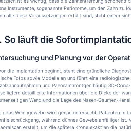
ätzlich ist es wichtig, dass die Zahnentfernung schonend 
nne Instrumente, sogenannte Periotome, um den Zahn zu l
n alle diese Voraussetzungen erfüllt sind, steht einem sic
. So läuft die Sofortimplantatio
tersuchung und Planung vor der Operat
or die Implantation beginnt, steht eine gründliche Diagnos
nische Fotos sowie Modelle an und führt eine radiologisc
nzelzahnaufnahmen und Panoramaröntgen häufig 3D-Cone
se liefern detaillierte Informationen über die Dicke der 
umenseitigen Wand und die Lage des Nasen-Gaumen-Kanal
h das Weichgewebe wird genau untersucht. Patienten mit d
nfleischrückgang, während dünnes Gewebe anfälliger ist. 
raoralscan erstellt, um die spätere Krone exakt an die natü