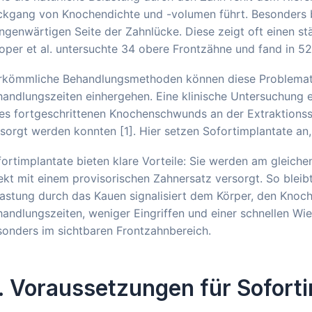
ckgang von Knochendichte und -volumen führt. Besonders b
genwärtigen Seite der Zahnlücke. Diese zeigt oft einen st
per et al. untersuchte 34 obere Frontzähne und fand in 52
rkömmliche Behandlungsmethoden können diese Problematik 
andlungszeiten einhergehen. Eine klinische Untersuchung e
es fortgeschrittenen Knochenschwunds an der Extraktionsst
sorgt werden konnten [1]. Hier setzen Sofortimplantate an, 
ortimplantate bieten klare Vorteile: Sie werden am gleich
ekt mit einem provisorischen Zahnersatz versorgt. So bleib
astung durch das Kauen signalisiert dem Körper, den Knoche
andlungszeiten, weniger Eingriffen und einer schnellen Wie
onders im sichtbaren Frontzahnbereich.
. Voraussetzungen für Sofort