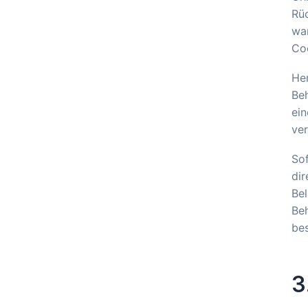
Rü
wan
Coo
He
Beh
ein
ver
Sof
dir
Bel
Beh
bes
3