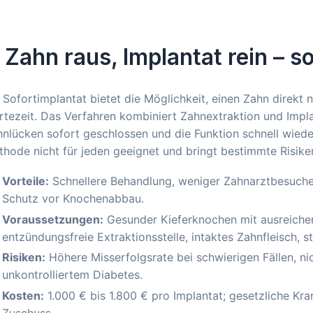
. Zahn raus, Implantat rein – s
 Sofortimplantat bietet die Möglichkeit, einen Zahn direkt
tezeit. Das Verfahren kombiniert Zahnextraktion und Impla
nlücken sofort geschlossen und die Funktion schnell wieder
hode nicht für jeden geeignet und bringt bestimmte Risiken 
Vorteile:
Schnellere Behandlung, weniger Zahnarztbesuche,
Schutz vor Knochenabbau.
Voraussetzungen:
Gesunder Kieferknochen mit ausreichen
entzündungsfreie Extraktionsstelle, intaktes Zahnfleisch, s
Risiken:
Höhere Misserfolgsrate bei schwierigen Fällen, ni
unkontrolliertem Diabetes.
Kosten:
1.000 € bis 1.800 € pro Implantat; gesetzliche K
Zuschuss.