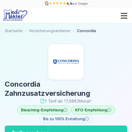
★
★
★
★
★
4,9
auf Google
Startseite
›
Versicherungsanbieter
›
Concordia
Concordia
Zahnzusatzversicherung
1 Tarif
·
ab 17,98€/Monat
*
Bleaching-Empfehlung
KFO-Empfehlung
Bis zu 100% Erstattung