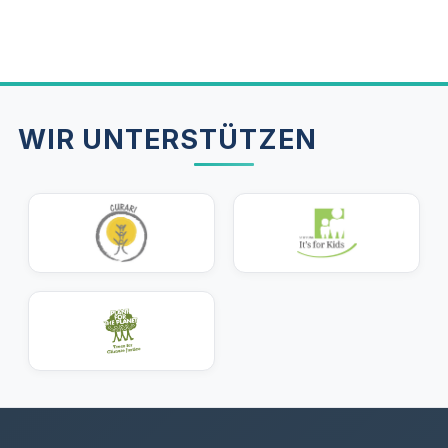
Die
UKV ZahnPRIVAT 100
hat die Höchstnote FFF+
(hervorragend) von Franke & Bornberg, einem
unabhängigen Ratinginstitut für Versicherungen.
Für Kinder zählt vor allem der KFO-Schutz — und
den bewerten wir in unserem Detailvergleich.
WIR UNTERSTÜTZEN