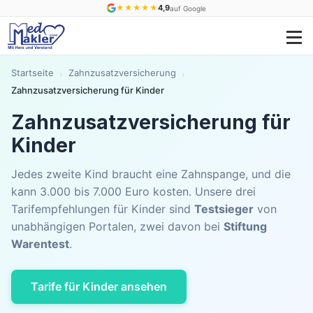
★
★
★
★
★
4,9
auf Google
Startseite
Zahnzusatzversicherung
›
›
Zahnzusatzversicherung für Kinder
Zahnzusatzversicherung für
Kinder
Jedes zweite Kind braucht eine Zahnspange, und die
kann 3.000 bis 7.000 Euro kosten. Unsere drei
Tarifempfehlungen für Kinder sind
Testsieger
von
unabhängigen Portalen, zwei davon bei
Stiftung
Warentest
.
Tarife für Kinder ansehen