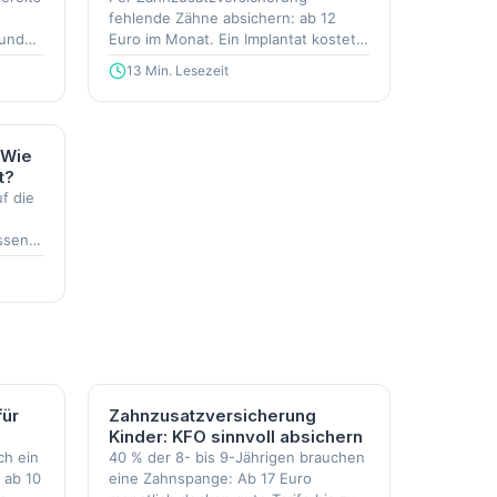
fehlende Zähne absichern: ab 12
 und
Euro im Monat. Ein Implantat kostet
bis 3.200 Euro, die Kasse zahlt nur
13 Min. Lesezeit
553 Euro.
 Wie
t?
f die
essen
für
Zahnzusatzversicherung
Kinder: KFO sinnvoll absichern
ch ein
40 % der 8- bis 9-Jährigen brauchen
r ab 10
eine Zahnspange: Ab 17 Euro