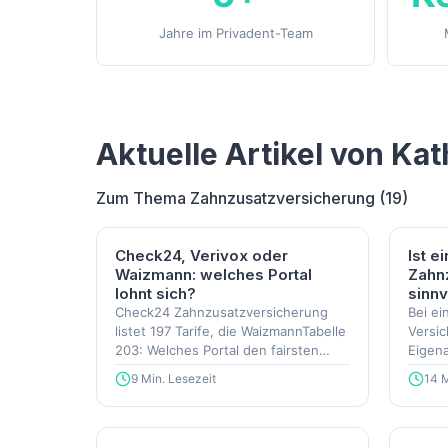
Jahre im Privadent-Team
Aktuelle Artikel von Kat
Zum Thema Zahnzusatzversicherung (19)
Check24, Verivox oder
Ist e
Waizmann: welches Portal
Zahn
lohnt sich?
sinnv
Check24 Zahnzusatzversicherung
Bei ei
listet 197 Tarife, die WaizmannTabelle
Versic
203: Welches Portal den fairsten
Eigena
Vergleich liefert.
2.000 
9 Min. Lesezeit
14 M