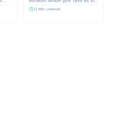
ro
monatlich decken gute Tarife bis zu
100 % der Kosten.
12 Min. Lesezeit