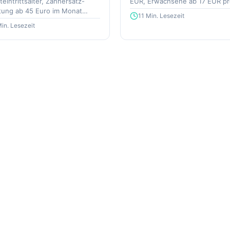
eintrittsalter, Zahnersatz-
EUR, Erwachsene ab 17 EUR p
tung ab 45 Euro im Monat
Monat.
11 Min. Lesezeit
h.
in. Lesezeit