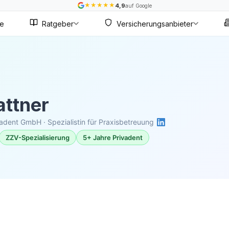
★
★
★
★
★
4,9
auf Google
te
Ratgeber
Versicherungsanbieter
attner
dent GmbH · Spezialistin für Praxisbetreuung
ZZV-Spezialisierung
5+ Jahre Privadent