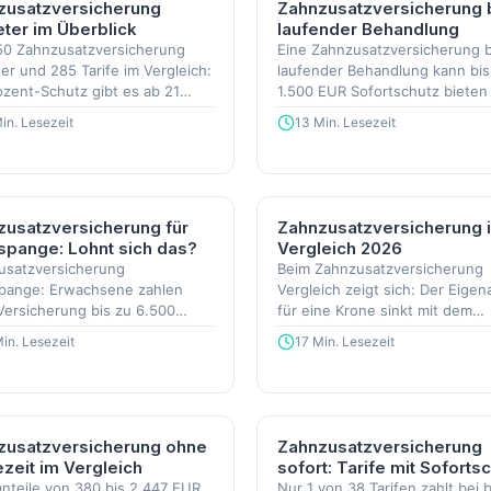
zusatzversicherung
Zahnzusatzversicherung 
ter im Überblick
laufender Behandlung
50 Zahnzusatzversicherung
Eine Zahnzusatzversicherung b
er und 285 Tarife im Vergleich:
laufender Behandlung kann bis
zent-Schutz gibt es ab 21
1.500 EUR Sofortschutz bieten
im Monat
sichert alle künftigen Zähne ab
in. Lesezeit
13 Min. Lesezeit
zusatzversicherung für
Zahnzusatzversicherung 
spange: Lohnt sich das?
Vergleich 2026
usatzversicherung
Beim Zahnzusatzversicherung
pange: Erwachsene zahlen
Vergleich zeigt sich: Der Eigena
ersicherung bis zu 6.500
für eine Krone sinkt mit dem
mit dem richtigen Tarif 0 Euro
richtigen Tarif von 621 auf 155
in. Lesezeit
17 Min. Lesezeit
nteil
zusatzversicherung ohne
Zahnzusatzversicherung
zeit im Vergleich
sofort: Tarife mit Soforts
nteile von 380 bis 2.447 EUR
Nur 1 von 38 Tarifen zahlt bei 