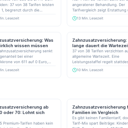
den: 37 von 38 Tarifen leisten
angeratener Behandlung. Der
 1, begrenzt durch die
Tarifvergleich zeigt Erstattung
affel.
Leistungsstaffel.
in. Lesezeit
13 Min. Lesezeit
zusatzversicherung: Was
Zahnzusatzversicherung:
irklich wissen müssen
lange dauert die Wartezei
Zahnzusatzversicherung senkt
37 von 38 Tarifen verzichten au
genanteil bei einer
allgemeine Wartezeit. Eine
kkrone von 611 auf 0 Euro,
Leistungsstaffel regelt stattd
arife gibt es ab 8 Euro im
das Budget.
in. Lesezeit
10 Min. Lesezeit
zusatzversicherung ab
Zahnzusatzversicherung 
0 oder 70: Lohnt sich
Familien im Vergleich
Es gibt keinen Familientarif, do
 5 Premium-Tarifen haben kein
Tarif-Mix spart Beiträge: Kinde