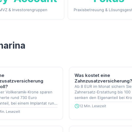
MVZ & Investorengruppen
Praxisbetreuung & Lösungsges
harina
ine
Was kostet eine
zusatzversicherung
Zahnzusatzversicherung
oll?
Ab 8 EUR im Monat sichern Sie
ner Vollkeramik-Krone sparen
Zahnersatz-Erstattung bis 100
herte rund 730 Euro
senken den Eigenanteil bei Kr
nteil, bei einem Implantat rund
um bis zu 90 %.
12 Min. Lesezeit
Euro.
in. Lesezeit