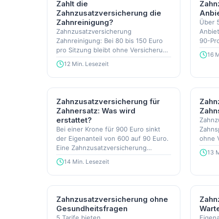
Zahlt die
Zahn
Zahnzusatzversicherung die
Anbie
Zahnreinigung?
Über 
Zahnzusatzversicherung
Anbiet
Zahnreinigung: Bei 80 bis 150 Euro
90-Pro
pro Sitzung bleibt ohne Versicherung
Euro 
16 M
ein Eigenanteil von bis zu 300 Euro
12 Min. Lesezeit
im Jahr.
Zahnzusatzversicherung für
Zahn
Zahnersatz: Was wird
Zahn
erstattet?
Zahnz
Bei einer Krone für 900 Euro sinkt
Zahns
der Eigenanteil von 600 auf 90 Euro.
ohne V
Eine Zahnzusatzversicherung
Euro, 
13 M
Zahnersatz gibt es ab 7,78 Euro im
Eigena
14 Min. Lesezeit
Monat.
Zahnzusatzversicherung ohne
Zahn
Gesundheitsfragen
Warte
5 Tarife bieten
Eigena