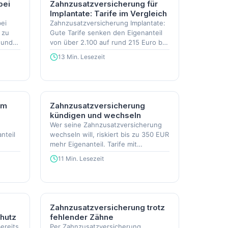
bei
Zahnzusatzversicherung für
Implantate: Tarife im Vergleich
ei
Zahnzusatzversicherung Implantate:
 zu
Gute Tarife senken den Eigenanteil
 und
von über 2.100 auf rund 215 Euro bei
einem Einzelimplantat.
13 Min. Lesezeit
im
Zahnzusatzversicherung
kündigen und wechseln
Wer seine Zahnzusatzversicherung
nteil
wechseln will, riskiert bis zu 350 EUR
mehr Eigenanteil. Tarife mit
 Euro.
Anrechnung mildern den Nachteil.
11 Min. Lesezeit
Zahnzusatzversicherung trotz
chutz
fehlender Zähne
bereits
Per Zahnzusatzversicherung