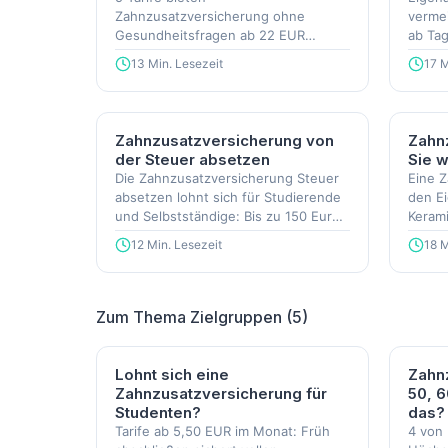
Zahnzusatzversicherung ohne
vermei
Gesundheitsfragen ab 22 EUR
ab Tag
monatlich, mit bis zu 100 %
Zahnst
13 Min. Lesezeit
17 M
Erstattung.
Zahnzusatzversicherung von
Zahn
der Steuer absetzen
Sie w
Die Zahnzusatzversicherung Steuer
Eine 
absetzen lohnt sich für Studierende
den Ei
und Selbstständige: Bis zu 150 Euro
Kerami
Ersparnis pro Jahr sind möglich.
gute T
12 Min. Lesezeit
18 M
Monat
Zum Thema Zielgruppen (5)
Lohnt sich eine
Zahn
Zahnzusatzversicherung für
50, 6
Studenten?
das?
Tarife ab 5,50 EUR im Monat: Früh
4 von