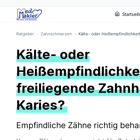
Startseit
Ratgeber
›
Zahnschmerzen
›
Kälte- oder Heißempfindlichkei
Kälte- oder
Heißempfindlichkei
freiliegende Zahnh
Karies?
Empfindliche Zähne richtig beh