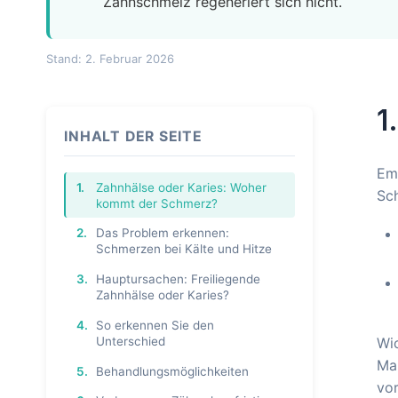
Zahnschmelz regeneriert sich nicht.
Stand: 2. Februar 2026
1
INHALT DER SEITE
Emp
1.
Zahnhälse oder Karies: Woher
Sc
kommt der Schmerz?
2.
Das Problem erkennen:
Schmerzen bei Kälte und Hitze
3.
Hauptursachen: Freiliegende
Zahnhälse oder Karies?
4.
So erkennen Sie den
Unterschied
Wi
Maß
5.
Behandlungsmöglichkeiten
vo