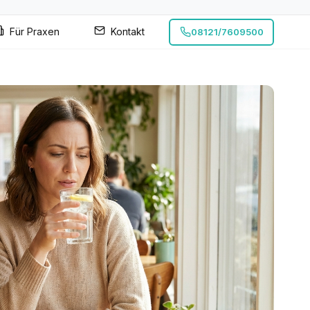
Für Praxen
Kontakt
08121/7609500