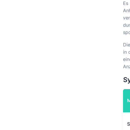
Es 
Anh
ver
du
spo
Die
in 
ein
Anz
S
S