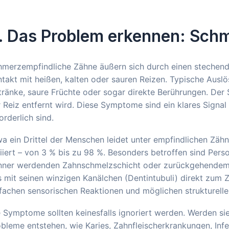
. Das Problem erkennen: Schm
merzempfindliche Zähne äußern sich durch einen stechende
takt mit heißen, kalten oder sauren Reizen. Typische Auslös
ränke, saure Früchte oder sogar direkte Berührungen. Der 
 Reiz entfernt wird. Diese Symptome sind ein klares Sign
orderlich sind.
a ein Drittel der Menschen leidet unter empfindlichen Zähn
iiert – von 3 % bis zu 98 %. Besonders betroffen sind Person
nner werdenden Zahnschmelzschicht oder zurückgehendem Za
 mit seinen winzigen Kanälchen (Dentintubuli) direkt zum Z
fachen sensorischen Reaktionen und möglichen strukturell
e Symptome sollten keinesfalls ignoriert werden. Werden 
bleme entstehen, wie Karies, Zahnfleischerkrankungen, Inf