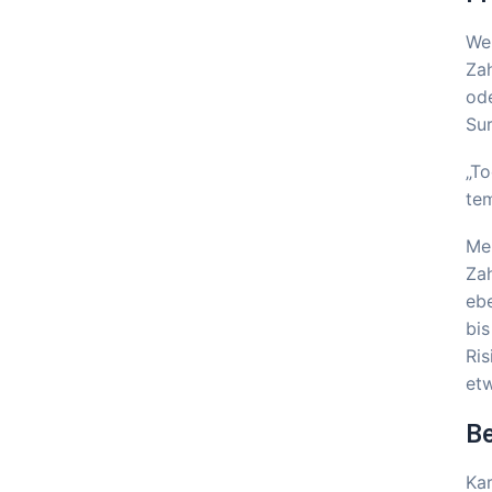
Wen
Zah
ode
Sur
„To
tem
Me
Zah
ebe
bis
Ris
et
Be
Kar