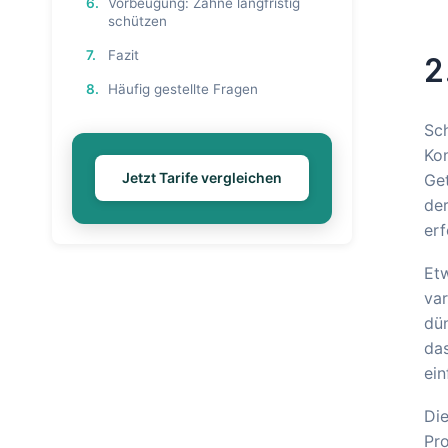
6.
Vorbeugung: Zähne langfristig
schützen
7.
Fazit
2
8.
Häufig gestellte Fragen
Sch
Kon
Jetzt Tarife vergleichen
Get
der
erf
Etw
var
dü
das
ein
Di
Pro