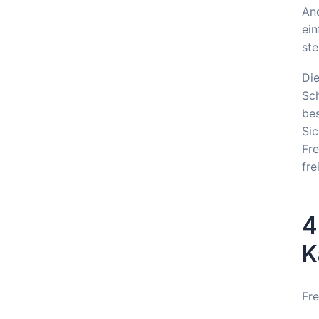
And
ei
ste
Die
Sch
bes
Sic
Fr
fre
4
K
Fre