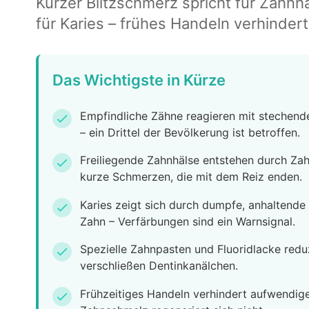
Kurzer Blitzschmerz spricht für Zahn
für Karies – frühes Handeln verhinder
Das Wichtigste in Kürze
Empfindliche Zähne reagieren mit stechen
check
– ein Drittel der Bevölkerung ist betroffen.
Freiliegende Zahnhälse entstehen durch Za
check
kurze Schmerzen, die mit dem Reiz enden.
Karies zeigt sich durch dumpfe, anhaltend
check
Zahn – Verfärbungen sind ein Warnsignal.
Spezielle Zahnpasten und Fluoridlacke redu
check
verschließen Dentinkanälchen.
Frühzeitiges Handeln verhindert aufwendig
check