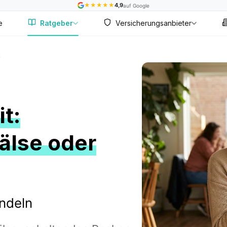
★
★
★
★
★
4,9
auf Google
e
Ratgeber
Versicherungsanbieter
t
t:
älse oder
andeln