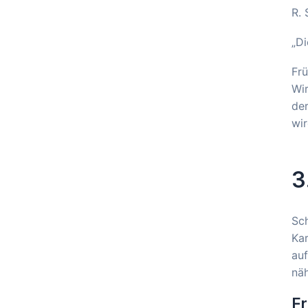
R. 
„Di
Frü
Wi
der
wir
3
Sc
Kar
auf
näh
Fr