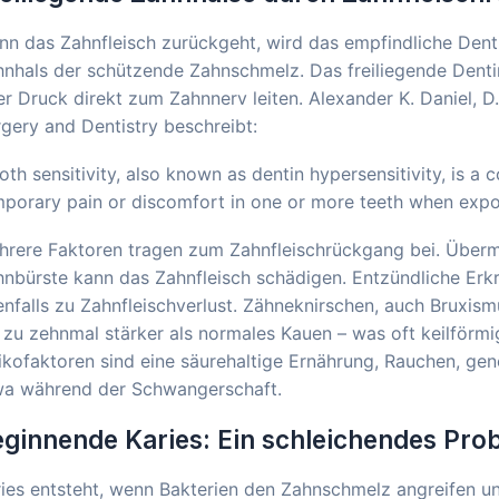
n das Zahnfleisch zurückgeht, wird das empfindliche Dent
nhals der schützende Zahnschmelz. Das freiliegende Dentin
r Druck direkt zum Zahnnerv leiten. Alexander K. Daniel, D
gery and Dentistry beschreibt:
oth sensitivity, also known as dentin hypersensitivity, is
porary pain or discomfort in one or more teeth when expos
hrere Faktoren tragen zum Zahnfleischrückgang bei. Überm
nbürste kann das Zahnfleisch schädigen. Entzündliche Erkr
nfalls zu Zahnfleischverlust. Zähneknirschen, auch Bruxis
 zu zehnmal stärker als normales Kauen – was oft keilförm
ikofaktoren sind eine säurehaltige Ernährung, Rauchen, g
wa während der Schwangerschaft.
ginnende Karies: Ein schleichendes Pro
ies entsteht, wenn Bakterien den Zahnschmelz angreifen und